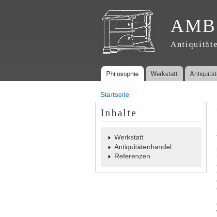
AMB
Antiquität
Philosophie
Werkstatt
Antiquitä
Hauptmenü
Startseite
Sie sind hier
Inhalte
Werkstatt
Antiquitätenhandel
Referenzen