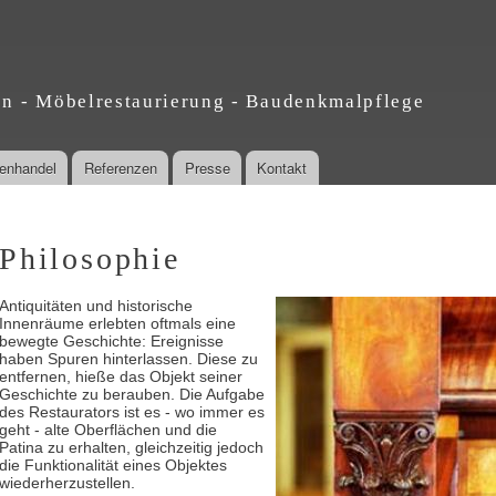
Direkt
zum
Inhalt
en - Möbelrestaurierung - Baudenkmalpflege
tenhandel
Referenzen
Presse
Kontakt
Philosophie
Antiquitäten und historische
Innenräume erlebten oftmals eine
bewegte Geschichte: Ereignisse
haben Spuren hinterlassen. Diese zu
entfernen, hieße das Objekt seiner
Geschichte zu berauben. Die Aufgabe
des Restaurators ist es - wo immer es
geht - alte Oberflächen und die
Patina zu erhalten, gleichzeitig jedoch
die Funktionalität eines Objektes
wiederherzustellen.