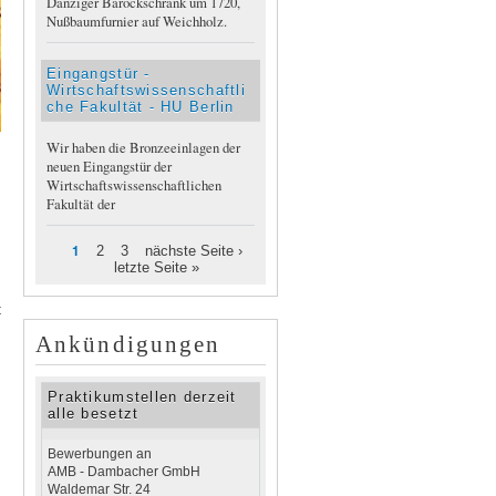
Danziger Barockschrank um 1720,
Nußbaumfurnier auf Weichholz.
Eingangstür -
Wirtschaftswissenschaftli
che Fakultät - HU Berlin
Wir haben die Bronzeeinlagen der
neuen Eingangstür der
Wirtschaftswissenschaftlichen
Fakultät der
1
2
3
nächste Seite ›
Seiten
letzte Seite »
t
Ankündigungen
Praktikumstellen derzeit
alle besetzt
Bewerbungen an
AMB - Dambacher GmbH
Waldemar Str. 24