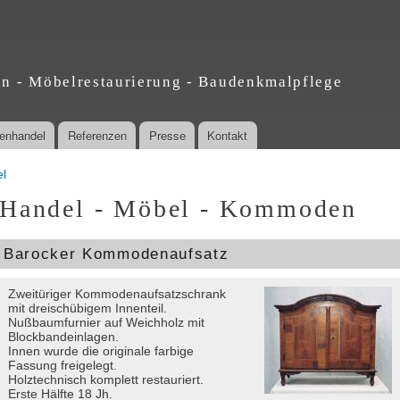
Direkt
zum
Inhalt
en - Möbelrestaurierung - Baudenkmalpflege
tenhandel
Referenzen
Presse
Kontakt
l
Handel - Möbel - Kommoden
Barocker Kommodenaufsatz
Zweitüriger Kommodenaufsatzschrank
mit dreischübigem Innenteil.
Nußbaumfurnier auf Weichholz mit
Blockbandeinlagen.
Innen wurde die originale farbige
Fassung freigelegt.
Holztechnisch komplett restauriert.
Erste Hälfte 18 Jh.