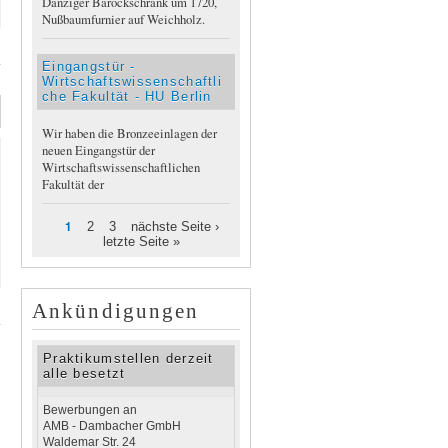
Danziger Barockschrank um 1720,
Nußbaumfurnier auf Weichholz.
über Barocker
Kommodenaufsatz
Eingangstür -
Wirtschaftswissenschaftli
che Fakultät - HU Berlin
Wir haben die Bronzeeinlagen der
neuen Eingangstür der
Wirtschaftswissenschaftlichen
Fakultät der
1
2
3
nächste Seite ›
Seiten
letzte Seite »
über
Ankündigungen
Holländische
Barockkommode
Praktikumstellen derzeit
alle besetzt
Bewerbungen an
AMB - Dambacher GmbH
Waldemar Str. 24