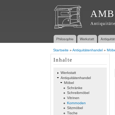
AMB
Antiquität
Philosophie
Werkstatt
Antiquitä
Hauptmenü
Startseite
»
Antiquitätenhandel
»
Möbe
Sie sind hier
Inhalte
Werkstatt
Antiquitätenhandel
Möbel
Schränke
Schreibmöbel
Vitrinen
Kommoden
Sitzmöbel
Tische